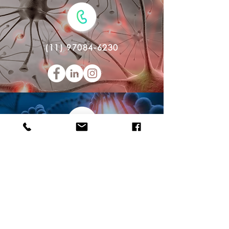
(11) 97084-6230
Idealizadora:
Dra. Meire Mam
an
Se preferir, escreva sua mensagem no
campo abaixo: