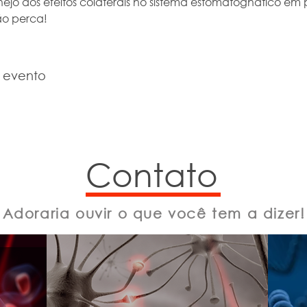
ejo dos efeitos colaterais no sistema estomatognático em 
ão perca!
e evento
Contato
Adoraria ouvir o que você tem a dizer!