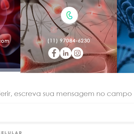
(11) 97084-6230
.com
ferir, escreva sua mensagem no campo 