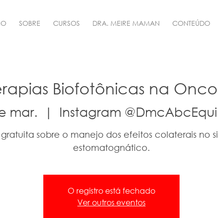
IO
SOBRE
CURSOS
DRA. MEIRE MAMAN
CONTEÚDO
erapias Biofotônicas na Onco
de mar.
  |  
Instagram @DmcAbcEqu
 gratuita sobre o manejo dos efeitos colaterais no 
estomatognático.
O registro está fechado
Ver outros eventos