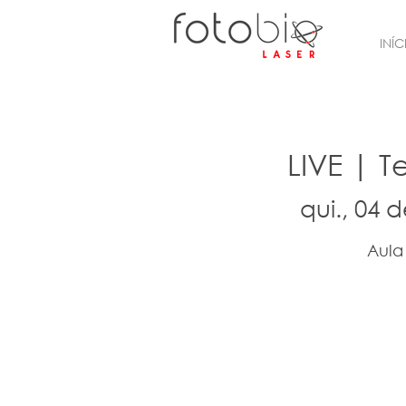
INÍC
LIVE | T
qui., 04 
Aula