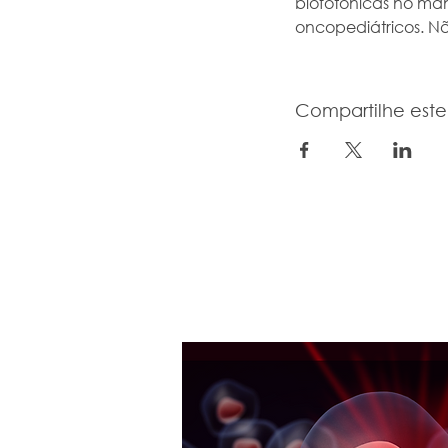
biofotônicas no man
oncopediátricos. N
Compartilhe est