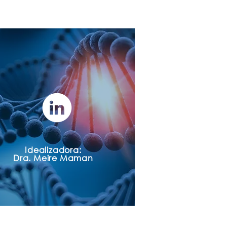
mplicações
atorial
es oncológicos
Idealizadora:
Dra. Meire Mam
an
eoradionecrose
pois!