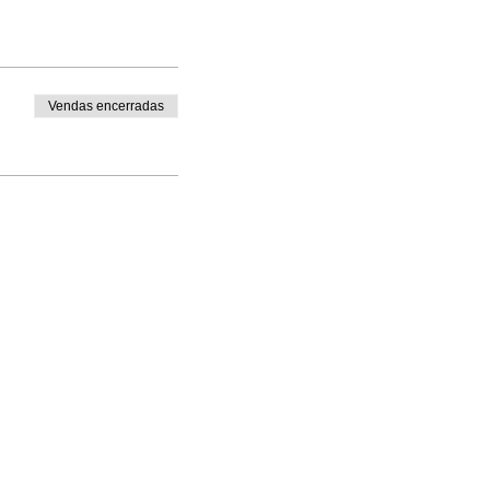
inheiros, São
demia
Vendas encerradas