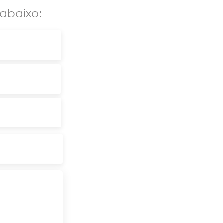
abaixo:
nk de acesso a
vés do PagSeguro