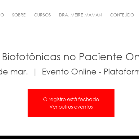
IO
SOBRE
CURSOS
DRA. MEIRE MAMAN
CONTEÚDO
 Biofotônicas no Paciente O
 de mar.
  |  
Evento Online - Platafo
O registro está fechado
Ver outros eventos