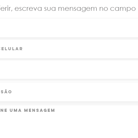
ferir, escreva sua mensagem no campo 
:
 módulo presencial
 módulo presencial
PagSeguro [parcelamento em até 10x]
um desconto?
o bancário à vista...
o pelo WhatsApp 11 994464509
r o pagamento e inscrição:
 a ficha de inscrição (importante para enviar o li
i receber o email para realizar o pagamento atra
 por email!
a PagSeguro -