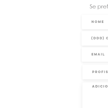
Se pre
Investimento
R$1.200,00 com o
R$1.000,00 sem o
Pagamento pelo 
Gostaria de ter 
Solicite o depósit
Entre em contat
Como realiza
Passo 1: Preencha
aula)
Passo 2: Você va
Enviaremos o link
• Pagamento:
Vi