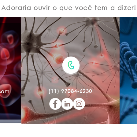
Adoraria ouvir o que você tem a dizer!
oordenadora do serviço de odontologia GRAACC
paciente oncológico pediátrico
sdisciplinar
nejo de lesões orais por imunossupressão
e prevenção e manejo de mucosite oral e suas co
as infecções orais
s cuidados orais no ambiente hoaspitalar e ambul
ais e científicas da fotobiomodulação nos pacient
(11) 97084-6230
.com
valho: fundadora do Instituto Sorrir para Vida
nicas no manejo das lesões de osteonecrose e ost
as serão gravadas! Se você perder, pode assistir de