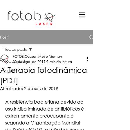
Post
Todos posts
FOTOBIOLaser. Meire Maman
Todos posts
30 de ago. de 2019
1 min de leitura
A Terapia fotodinâmica
NEWS
[PDT]
Atualizado:
2 de set. de 2019
A resistência bacteriana devido ao 
uso indiscriminado de antibióticos é 
extremamente preocupante e, 
segundo a Organização Mundial 
da Saúde (OMS), se não houverem 