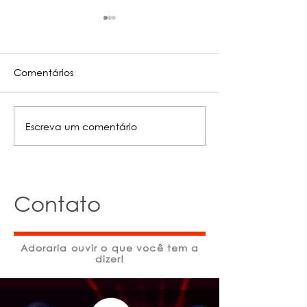
Comentários
Escreva um comentário
Qual a melhor
Fotobiomodul
estratégia para
gerenciament
personalizar o
mucosite oral
protocolo de LASER?
Contato
Adoraria ouvir o que você tem a
dizer!