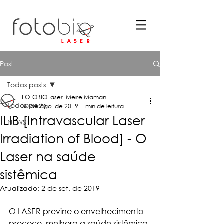
Post
Todos posts
FOTOBIOLaser. Meire Maman
Todos posts
30 de ago. de 2019
1 min de leitura
ILIB [Intravascular Laser
NEWS
Irradiation of Blood] - O
Laser na saúde
sistêmica
Atualizado:
2 de set. de 2019
O LASER previne o envelhecimento 
precoce, melhora a saúde sistêmica 