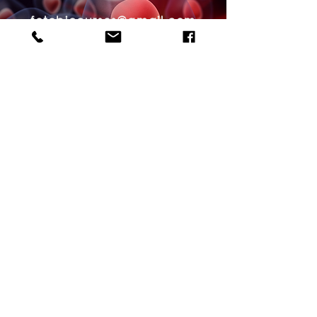
fotobiocursos@gmail.com
(11) 97084-6230
Idealizadora:
Dra. Meire Mam
an