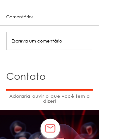
Comentários
Escreva um comentário
Qual a melhor
Fotobiomodul
estratégia para
gerenciament
personalizar o
mucosite oral
protocolo de LASER?
Contato
Adoraria ouvir o que você tem a
dizer!